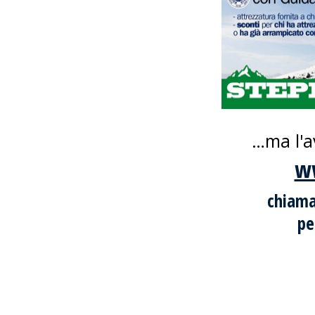
…ma l'a
ww
chiam
pe