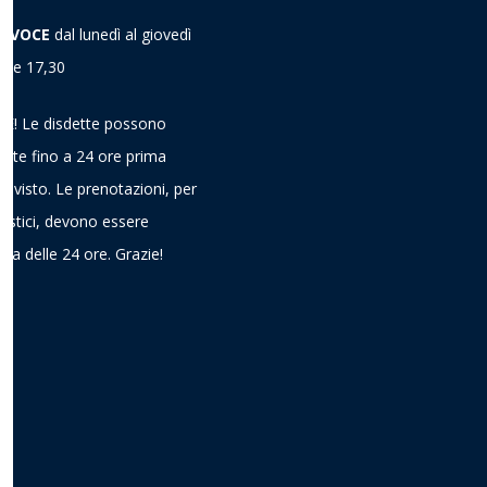
A VOCE
dal lunedì al giovedì
alle 17,30
! Le disdette possono
ieste fino a 24 ore prima
previsto. Le prenotazioni, per
gistici, devono essere
ima delle 24 ore. Grazie!