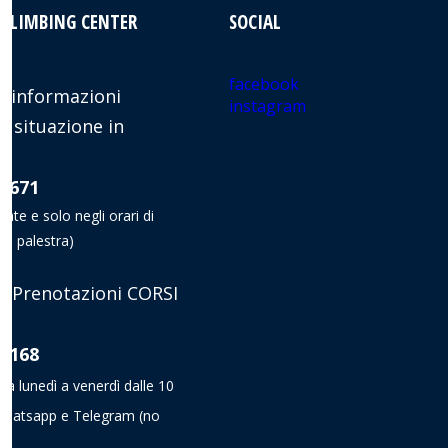
 CLIMBING CENTER
SOCIAL
facebook
 informazioni
instagram
e situazione in
8 671
nate e solo negli orari di
la palestra)
 Prenotazioni CORSI
8 168
da lunedì a venerdì dalle 10
a Whatsapp e Telegram
(no