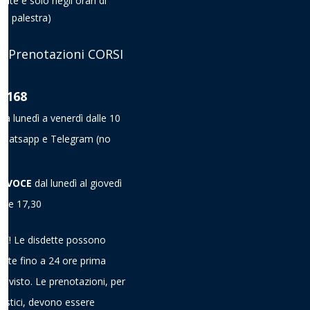
nate e solo negli orari di
la palestra)
 Prenotazioni CORSI
8 168
da lunedì a venerdì dalle 10
a Whatsapp e Telegram
(no
A VOCE
dal lunedì al giovedì
alle 17,30
! Le disdette possono
ieste fino a 24 ore prima
previsto. Le prenotazioni, per
gistici, devono essere